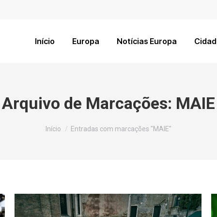
Início
Europa
Notícias Europa
Cidad
Arquivo de Marcações:
MAIE
Você está aqui:
Início
Entradas com marcações "MAIE"