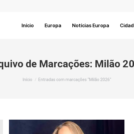
Início
Europa
Notícias Europa
Cidad
quivo de Marcações:
Milão 2
Você está aqui:
Início
Entradas com marcações "Milão 2026"