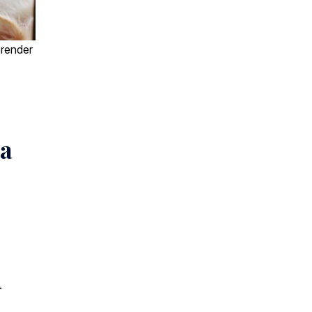
render
ca
.