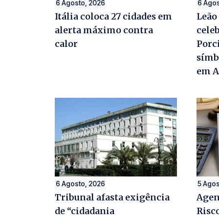
6 Agosto, 2026
6 Agos
Itália coloca 27 cidades em
Leão 
alerta máximo contra
cele
calor
Porci
símb
em A
6 Agosto, 2026
5 Agos
Tribunal afasta exigência
Agen
de “cidadania
Risc