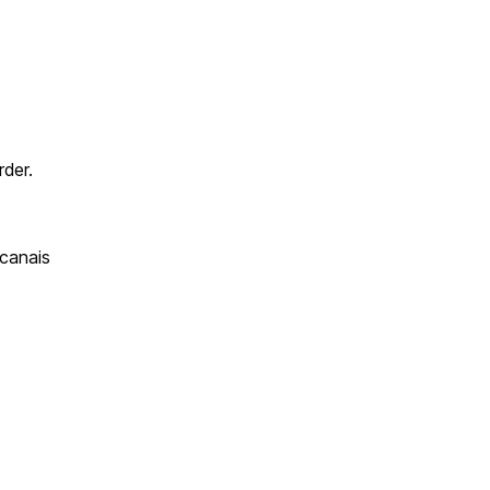
rder.
 canais