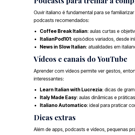
Podcasts para treinar a comp
Ouvir italiano é fundamental para se familiariz
podcasts recomendados:
Coffee Break Italian
: aulas curtas e objet
ItalianPod101
: episódios variados, desde in
News in Slow Italian
: atualidades em itali
Vídeos e canais do YouTube
Aprender com vídeos permite ver gestos, enton
interessantes:
Learn Italian with Lucrezia
: dicas de gramá
Italy Made Easy
: aulas dinâmicas e prática
Italiano Automatico
: ideal para praticar 
Dicas extras
Além de apps, podcasts e vídeos, pequenas práti