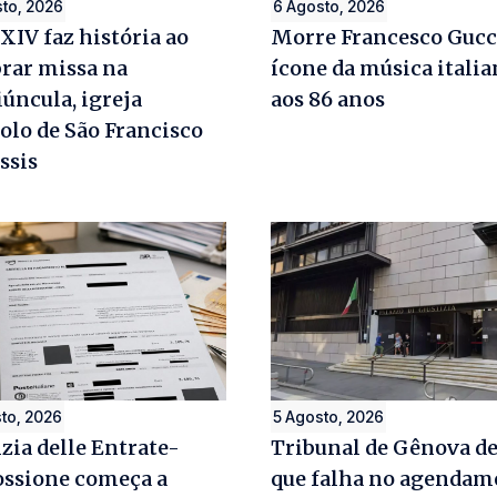
to, 2026
6 Agosto, 2026
XIV faz história ao
Morre Francesco Gucc
brar missa na
ícone da música italia
úncula, igreja
aos 86 anos
olo de São Francisco
ssis
to, 2026
5 Agosto, 2026
zia delle Entrate-
Tribunal de Gênova d
ossione começa a
que falha no agendam