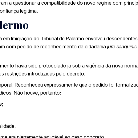
aram a questionar a compatibilidade do novo regime com princí
nfiança legítima.
alermo
a em Imigração do Tribunal de Palermo envolveu descendentes
saram com pedido de reconhecimento da cidadania
jure sanguinis
dimento havia sido protocolado já sob a vigência da nova norma
s restrições introduzidas pelo decreto.
poral. Reconheceu expressamente que o pedido foi formaliza
rídicos. Não houve, portanto:
s;
lidade.
gime era plenamente aplicável ao caso concreto.