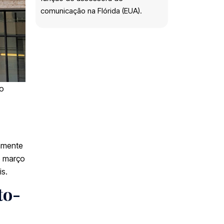
comunicação na Flórida (EUA).
ão
tamente
e março
is.
to-