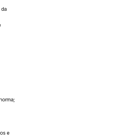
 da
e
 norma;
dos e