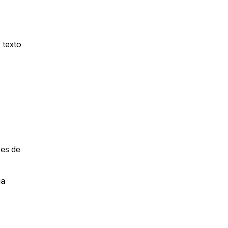
 texto
ses de
ia