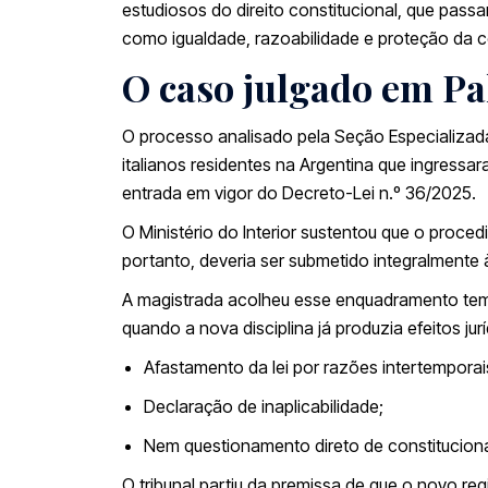
estudiosos do direito constitucional, que pass
como igualdade, razoabilidade e proteção da co
O caso julgado em P
O processo analisado pela Seção Especializad
italianos residentes na Argentina que ingres
entrada em vigor do Decreto-Lei n.º 36/2025.
O Ministério do Interior sustentou que o proce
portanto, deveria ser submetido integralmente à
A magistrada acolheu esse enquadramento tem
quando a nova disciplina já produzia efeitos ju
Afastamento da lei por razões intertemporai
Declaração de inaplicabilidade;
Nem questionamento direto de constituciona
O tribunal partiu da premissa de que o novo re