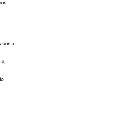
pios
após a
 e,
do