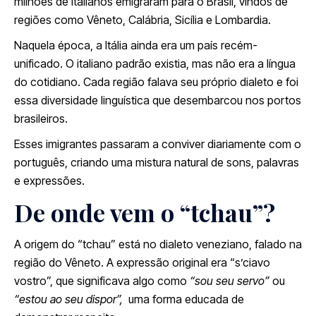
milhões de italianos emigraram para o
Brasil
, vindos de
regiões como
Vêneto
,
Calábria
,
Sicília
e
Lombardia
.
Naquela época, a
Itália
ainda era um país recém-
unificado. O italiano padrão existia, mas não era a língua
do cotidiano. Cada região falava seu próprio dialeto e foi
essa diversidade linguística que desembarcou nos portos
brasileiros.
Esses imigrantes passaram a conviver diariamente com o
português, criando uma mistura natural de sons, palavras
e expressões.
De onde vem o “tchau”?
A origem do “tchau” está no dialeto veneziano, falado na
região do Vêneto. A expressão original era “s’ciavo
vostro”, que significava algo como
“sou seu servo”
ou
“estou ao seu dispor”,
uma forma educada de