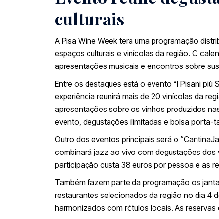
culturais
A Pisa Wine Week terá uma programação distri
espaços culturais e vinícolas da região. O cal
apresentações musicais e encontros sobre sust
Entre os destaques está o evento “I Pisani più S
experiência reunirá mais de 20 vinícolas da r
apresentações sobre os vinhos produzidos nas c
evento, degustações ilimitadas e bolsa porta-t
Outro dos eventos principais será o “CantinaJ
combinará jazz ao vivo com degustações dos vi
participação custa 38 euros por pessoa e as res
Também fazem parte da programação os jantares
restaurantes selecionados da região no dia 4 
harmonizados com rótulos locais. As reservas 