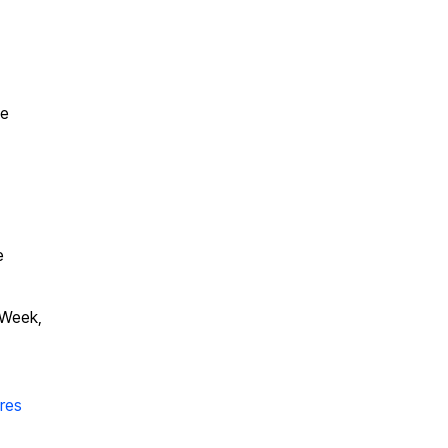
 e
e
 Week,
ares