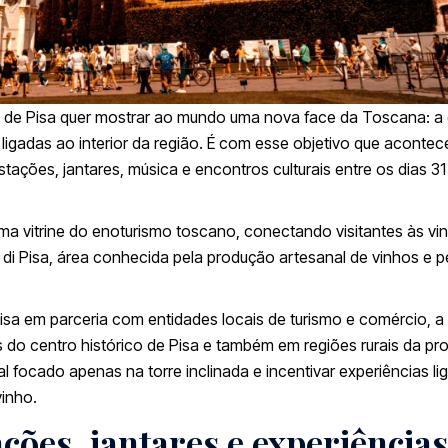
e de
Pisa
quer mostrar ao mundo uma nova face da Toscana: a
 ligadas ao interior da região. É com esse objetivo que acontec
ações, jantares, música e encontros culturais entre os dias 31
uma vitrine do enoturismo toscano, conectando visitantes às vin
di Pisa, área conhecida pela produção artesanal de vinhos e p
isa em parceria com entidades locais de turismo e comércio, a
o centro histórico de Pisa e também em regiões rurais da pro
al focado apenas na torre inclinada e incentivar experiências li
vinho.
ões, jantares e experiências