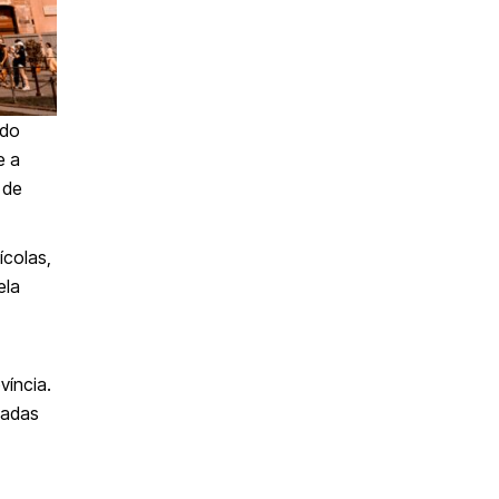
 do
e a
 de
ícolas,
ela
víncia.
gadas