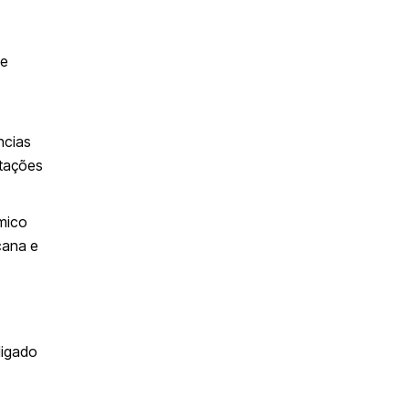
 e
ncias
stações
ômico
cana e
ligado