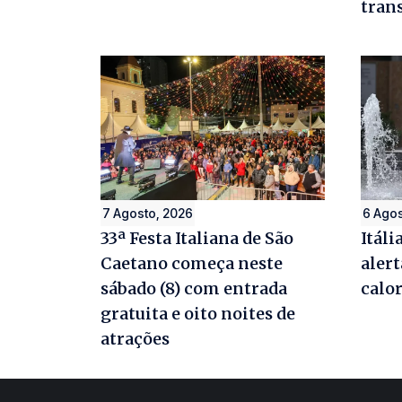
tran
7 Agosto, 2026
6 Agos
33ª Festa Italiana de São
Itáli
Caetano começa neste
aler
sábado (8) com entrada
calo
gratuita e oito noites de
atrações