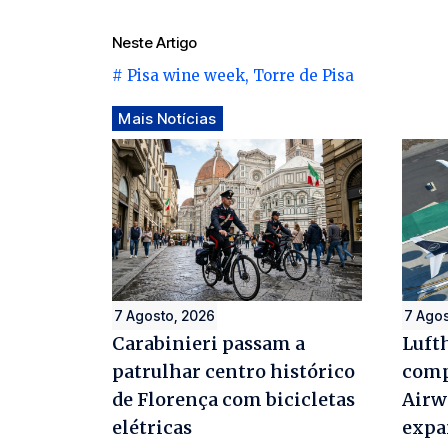
Neste Artigo
#
Pisa wine week
,
Torre de Pisa
Mais Notícias
7 Agosto, 2026
7 Agos
Carabinieri passam a
Luft
patrulhar centro histórico
comp
de Florença com bicicletas
Airw
elétricas
expa