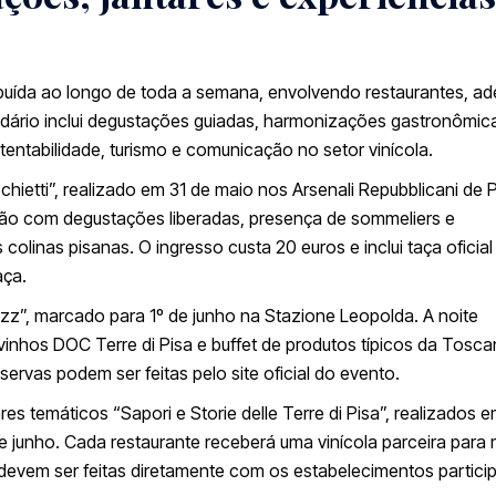
buída ao longo de toda a semana, envolvendo restaurantes, ad
endário inclui degustações guiadas, harmonizações gastronômic
entabilidade, turismo e comunicação no setor vinícola.
chietti”, realizado em 31 de maio nos Arsenali Repubblicani de P
egião com degustações liberadas, presença de sommeliers e
olinas pisanas. O ingresso custa 20 euros e inclui taça oficial
aça.
azz”, marcado para 1º de junho na Stazione Leopolda. A noite
nhos DOC Terre di Pisa e buffet de produtos típicos da Tosca
ervas podem ser feitas pelo site oficial do evento.
 temáticos “Sapori e Storie delle Terre di Pisa”, realizados 
de junho. Cada restaurante receberá uma vinícola parceira para
devem ser feitas diretamente com os estabelecimentos partici