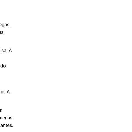
egas,
as,
isa. A
 do
na. A
em
 menus
pantes.