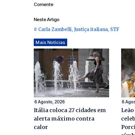
Comente
Neste Artigo
#
Carla Zambelli
,
Justiça italiana
,
STF
Mais Notícias
6 Agosto, 2026
6 Agos
Itália coloca 27 cidades em
Leão 
alerta máximo contra
cele
calor
Porci