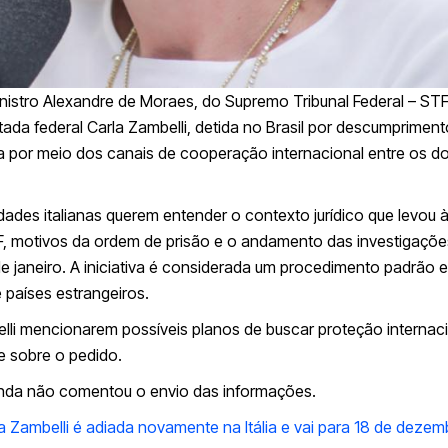
ministro Alexandre de Moraes, do Supremo Tribunal Federal – STF
tada federal Carla Zambelli, detida no Brasil por descumprimen
da por meio dos canais de cooperação internacional entre os do
ades italianas querem entender o contexto jurídico que levou 
F, motivos da ordem de prisão e o andamento das investigaçõe
e janeiro. A iniciativa é considerada um procedimento padrão 
países estrangeiros.
li mencionarem possíveis planos de buscar proteção internaci
e sobre o pedido.
inda não comentou o envio das informações.
a Zambelli é adiada novamente na Itália e vai para 18 de dezem