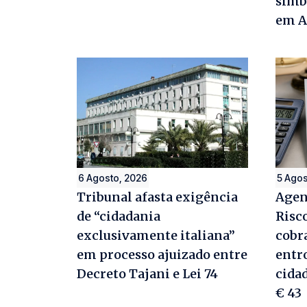
símb
em A
6 Agosto, 2026
5 Agos
Tribunal afasta exigência
Agen
de “cidadania
Risc
exclusivamente italiana”
cobr
em processo ajuizado entre
entr
Decreto Tajani e Lei 74
cida
€ 43