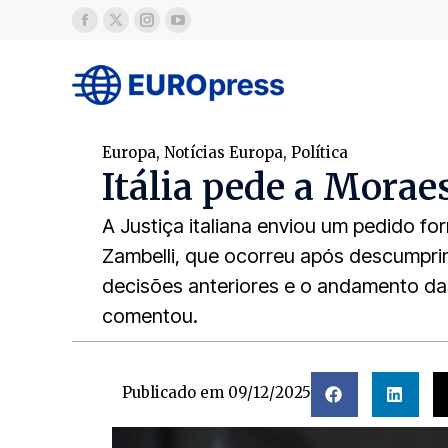
Europa
,
Notícias Europa
,
Política
Itália pede a Morae
A Justiça italiana enviou um pedido fo
Zambelli, que ocorreu após descumprim
decisões anteriores e o andamento das
comentou.
Publicado em
09/12/2025