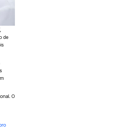
,
to de
is
à
s
em
onal. O
bro